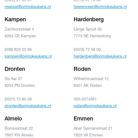
meppel@primokeukens.nl
heerenveen@primokeukens.nl
Kampen
Hardenberg
Zambonistraat 4
Lange Spruit 5b
8263 CE Kampen
7773 NE Hardenberg
(038) 820 03 66
(0523) 72 58 00
kampen@primokeukens.nl
hardenberg@primokeukens.nl
Dronten
Roden
De Aar 37
Wilhelminastraat 12
8253 PN Dronten
9301 AK Roden
(0321) 72 80 06
050-2074361
dronten@primokeukens.nl
roden@primokeukens.nl
Almelo
Emmen
Bornsestraat 22
Abel Tasmanstraat 21
7607 KN Almelo
7825 VA Emmen