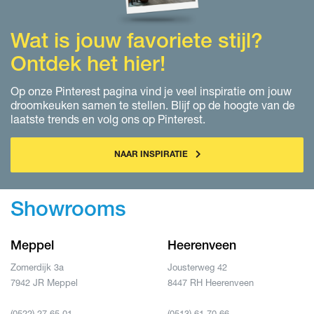
Wat is jouw favoriete stijl?
Ontdek het hier!
Op onze Pinterest pagina vind je veel inspiratie om jouw
droomkeuken samen te stellen. Blijf op de hoogte van de
laatste trends en volg ons op Pinterest.
NAAR INSPIRATIE
Showrooms
Meppel
Heerenveen
Zomerdijk 3a
Jousterweg 42
7942 JR Meppel
8447 RH Heerenveen
(0522) 27 65 01
(0513) 61 70 66