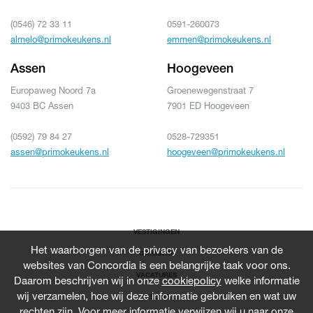
(0546) 72 33 11
0591-260073
almelo@primokeukens.nl
emmen@primokeukens.nl
Assen
Hoogeveen
Europaweg Noord 7a
Groenewegenstraat 7
9403 BC Assen
7901 ED Hoogeveen
(0592) 79 84 27
0528-729351
assen@primokeukens.nl
hoogeveen@primokeukens.nl
VESTIGINGEN
Het waarborgen van de privacy van bezoekers van de
GARANTIE
websites van Concordia is een belangrijke taak voor ons.
VACATURES
Daarom beschrijven wij in onze
cookiepolicy
welke informatie
wij verzamelen, hoe wij deze informatie gebruiken en wat uw
NIEUWS
rechten zijn. Voor meer informatie verwijzen wij u naar onze