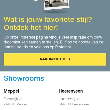
Wat is jouw favoriete stijl?
Ontdek het hier!
Op onze Pinterest pagina vind je veel inspiratie om jouw
droomkeuken samen te stellen. Blijf op de hoogte van de
laatste trends en volg ons op Pinterest.
NAAR INSPIRATIE
Showrooms
Meppel
Heerenveen
Zomerdijk 3a
Jousterweg 42
7942 JR Meppel
8447 RH Heerenveen