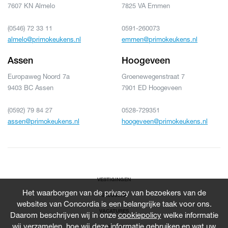
7607 KN Almelo
7825 VA Emmen
(0546) 72 33 11
0591-260073
almelo@primokeukens.nl
emmen@primokeukens.nl
Assen
Hoogeveen
Europaweg Noord 7a
Groenewegenstraat 7
9403 BC Assen
7901 ED Hoogeveen
(0592) 79 84 27
0528-729351
assen@primokeukens.nl
hoogeveen@primokeukens.nl
VESTIGINGEN
Het waarborgen van de privacy van bezoekers van de
GARANTIE
websites van Concordia is een belangrijke taak voor ons.
VACATURES
Daarom beschrijven wij in onze
cookiepolicy
welke informatie
wij verzamelen, hoe wij deze informatie gebruiken en wat uw
NIEUWS