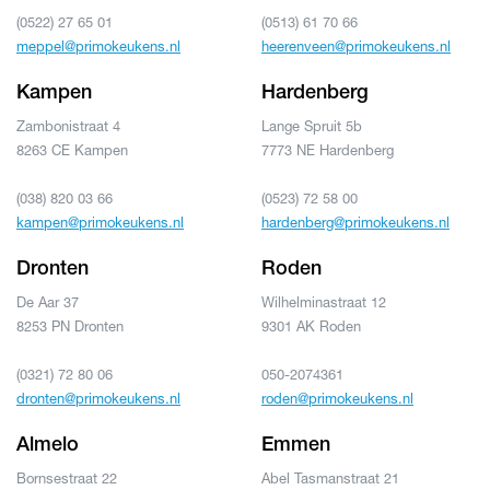
(0522) 27 65 01
(0513) 61 70 66
meppel@primokeukens.nl
heerenveen@primokeukens.nl
Kampen
Hardenberg
Zambonistraat 4
Lange Spruit 5b
8263 CE Kampen
7773 NE Hardenberg
(038) 820 03 66
(0523) 72 58 00
kampen@primokeukens.nl
hardenberg@primokeukens.nl
Dronten
Roden
De Aar 37
Wilhelminastraat 12
8253 PN Dronten
9301 AK Roden
(0321) 72 80 06
050-2074361
dronten@primokeukens.nl
roden@primokeukens.nl
Almelo
Emmen
Bornsestraat 22
Abel Tasmanstraat 21