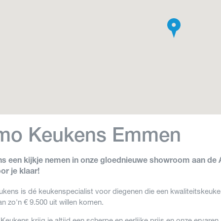
imo Keukens Emmen
s een kijkje nemen in onze gloednieuwe showroom aan de A
or je klaar!
kens is dé keukenspecialist voor diegenen die een kwaliteitskeuken
n zo'n € 9.500 uit willen komen.
 Keukens krijg je altijd een scherpe en eerlijke prijs en onze erva