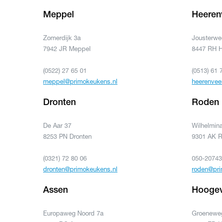
Meppel
Heeren
Zomerdijk 3a
Jousterwe
7942 JR Meppel
8447 RH 
(0522) 27 65 01
(0513) 61 
meppel@primokeukens.nl
heerenvee
Dronten
Roden
De Aar 37
Wilhelmina
8253 PN Dronten
9301 AK 
(0321) 72 80 06
050-2074
dronten@primokeukens.nl
roden@pri
Assen
Hooge
Europaweg Noord 7a
Groeneweg