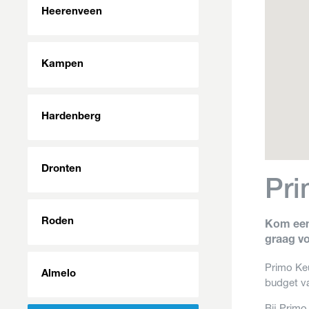
Heerenveen
Kampen
Hardenberg
Dronten
Pr
Roden
Kom een
graag vo
Primo Keu
Almelo
budget va
Bij Primo