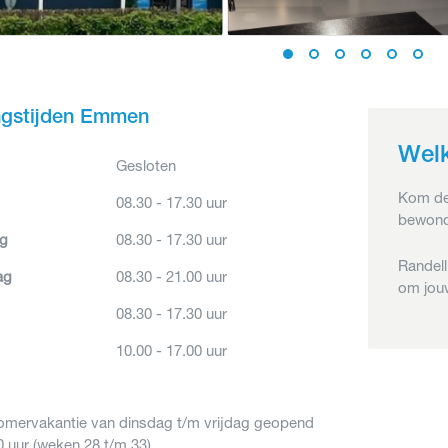
gstijden Emmen
Wel
Gesloten
Kom de
08.30 - 17.30 uur
bewond
g
08.30 - 17.30 uur
Randell
ag
08.30 - 21.00 uur
om jou
08.30 - 17.30 uur
10.00 - 17.00 uur
zomervakantie van dinsdag t/m vrijdag geopend
0 uur (weken 28 t/m 33).