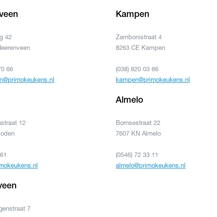
veen
Kampen
g 42
Zambonistraat 4
Heerenveen
8263 CE Kampen
70 66
(038) 820 03 66
n@primokeukens.nl
kampen@primokeukens.nl
Almelo
straat 12
Bornsestraat 22
Roden
7607 KN Almelo
361
(0546) 72 33 11
mokeukens.nl
almelo@primokeukens.nl
veen
enstraat 7