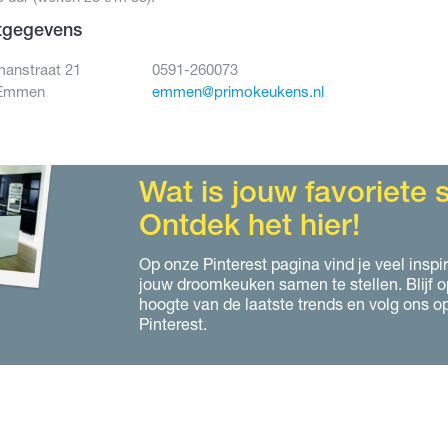
tgegevens
manstraat 21
0591-260073
 Emmen
emmen@primokeukens.nl
Wat is jouw favoriete st
Ontdek het hier!
Op onze Pinterest pagina vind je veel inspi
jouw droomkeuken samen te stellen. Blijf o
hoogte van de laatste trends en volg ons o
Pinterest.