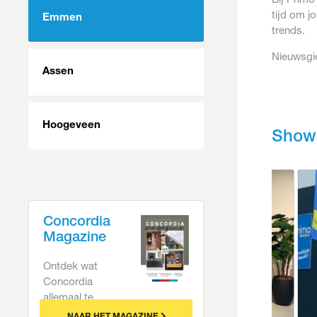
tijd om j
Emmen
trends.
Nieuwsgi
Assen
Hoogeveen
Show
Concordia
Magazine
Ontdek wat
Concordia
allemaal te
bieden heeft.