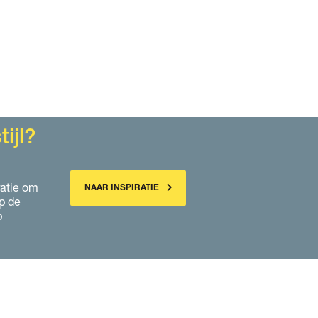
ijl?
ratie om
NAAR INSPIRATIE
p de
p