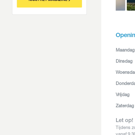
NAAR HET MAGAZINE
Openin
Maandag
Dinsdag
Woensda
Donderd
Vrijdag
Zaterdag
Let op!
Tijdens 
vanaf 9.3