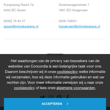
Europaweg Noord 7a
Groenewegenstraat 7
9403 BC Assen
7901 ED Hoogeveen
(0592) 79 84 27
0528-729351
assen@primokeukens.nl
hoogeveen@primokeukens.nl
VESTIGINGEN
Het waarborgen van de privacy van bezoekers van de
GARANTIE
websites van Concordia is een belangrijke taak voor ons.
VACATURES
Daarom beschrijven wij in onze
cookiepolicy
welke informatie
wij verzamelen, hoe wij deze informatie gebruiken en wat uw
NIEUWS
rechten zijn. Voor meer informatie verwijzen wij u naar onze
ALGEMENE VOORWAARDEN
cookiepolicy
of lees onze
algemene voorwaarden
.
ACCEPTEREN