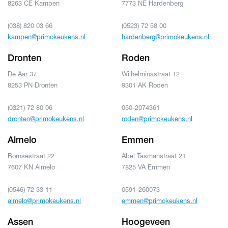
8263 CE Kampen
7773 NE Hardenberg
(038) 820 03 66
(0523) 72 58 00
kampen@primokeukens.nl
hardenberg@primokeukens.nl
Dronten
Roden
De Aar 37
Wilhelminastraat 12
8253 PN Dronten
9301 AK Roden
(0321) 72 80 06
050-2074361
dronten@primokeukens.nl
roden@primokeukens.nl
Almelo
Emmen
Bornsestraat 22
Abel Tasmanstraat 21
7607 KN Almelo
7825 VA Emmen
(0546) 72 33 11
0591-260073
almelo@primokeukens.nl
emmen@primokeukens.nl
Assen
Hoogeveen