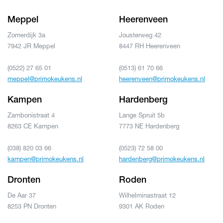
Meppel
Heerenveen
Zomerdijk 3a
Jousterweg 42
7942 JR Meppel
8447 RH Heerenveen
(0522) 27 65 01
(0513) 61 70 66
meppel@primokeukens.nl
heerenveen@primokeukens.nl
Kampen
Hardenberg
Zambonistraat 4
Lange Spruit 5b
8263 CE Kampen
7773 NE Hardenberg
(038) 820 03 66
(0523) 72 58 00
kampen@primokeukens.nl
hardenberg@primokeukens.nl
Dronten
Roden
De Aar 37
Wilhelminastraat 12
8253 PN Dronten
9301 AK Roden