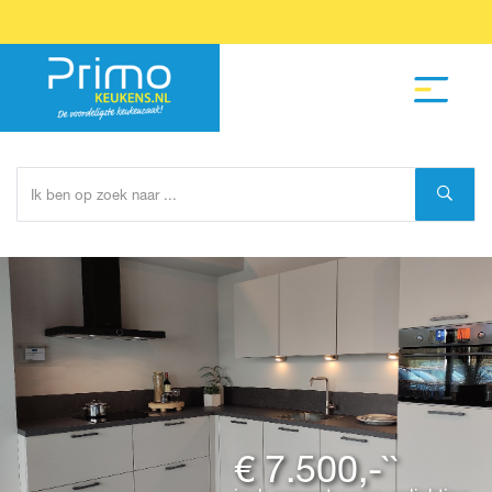
€ 7.500,-``