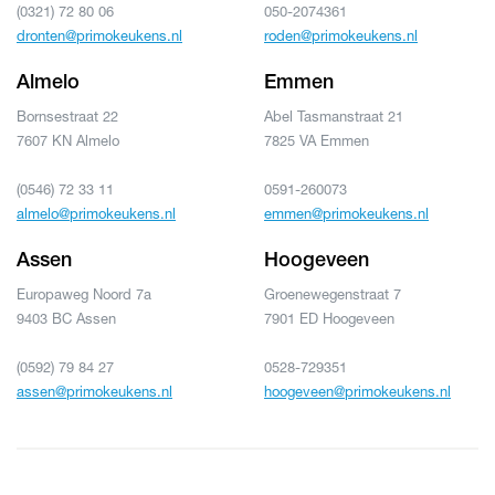
(0321) 72 80 06
050-2074361
dronten@primokeukens.nl
roden@primokeukens.nl
Almelo
Emmen
Bornsestraat 22
Abel Tasmanstraat 21
7607 KN Almelo
7825 VA Emmen
(0546) 72 33 11
0591-260073
almelo@primokeukens.nl
emmen@primokeukens.nl
Assen
Hoogeveen
Europaweg Noord 7a
Groenewegenstraat 7
9403 BC Assen
7901 ED Hoogeveen
(0592) 79 84 27
0528-729351
assen@primokeukens.nl
hoogeveen@primokeukens.nl