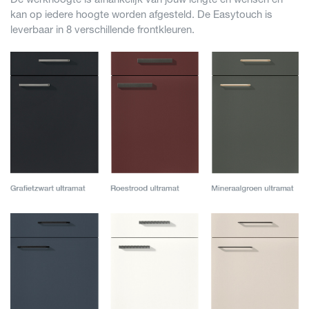
kan op iedere hoogte worden afgesteld. De Easytouch is
leverbaar in 8 verschillende frontkleuren.