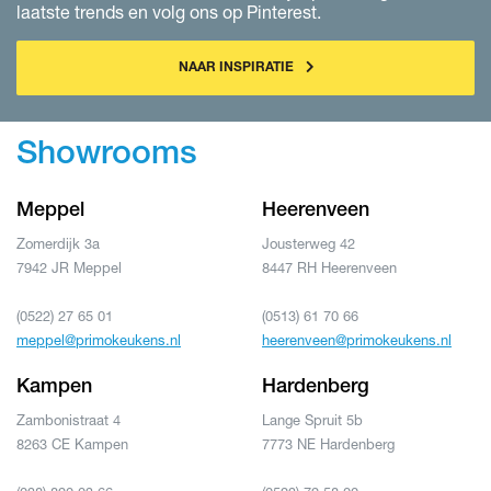
laatste trends en volg ons op Pinterest.
NAAR INSPIRATIE
Showrooms
Meppel
Heerenveen
Zomerdijk 3a
Jousterweg 42
7942 JR Meppel
8447 RH Heerenveen
(0522) 27 65 01
(0513) 61 70 66
meppel@primokeukens.nl
heerenveen@primokeukens.nl
Kampen
Hardenberg
Zambonistraat 4
Lange Spruit 5b
8263 CE Kampen
7773 NE Hardenberg