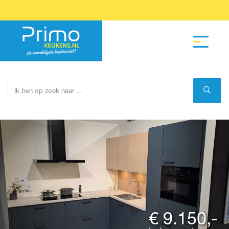
€ 9.150,-