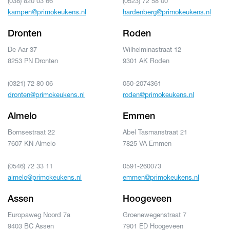
(038) 820 03 66
(0523) 72 58 00
kampen@primokeukens.nl
hardenberg@primokeukens.nl
Dronten
Roden
De Aar 37
Wilhelminastraat 12
8253 PN Dronten
9301 AK Roden
(0321) 72 80 06
050-2074361
dronten@primokeukens.nl
roden@primokeukens.nl
Almelo
Emmen
Bornsestraat 22
Abel Tasmanstraat 21
7607 KN Almelo
7825 VA Emmen
(0546) 72 33 11
0591-260073
almelo@primokeukens.nl
emmen@primokeukens.nl
Assen
Hoogeveen
Europaweg Noord 7a
Groenewegenstraat 7
9403 BC Assen
7901 ED Hoogeveen