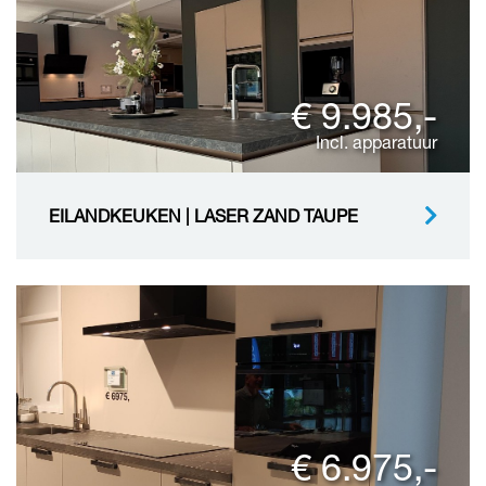
€ 9.985,-
Incl. apparatuur
EILANDKEUKEN | LASER ZAND TAUPE
€ 6.975,-