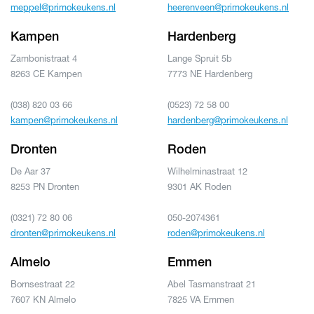
meppel@primokeukens.nl
heerenveen@primokeukens.nl
Kampen
Hardenberg
Zambonistraat 4
Lange Spruit 5b
8263 CE Kampen
7773 NE Hardenberg
(038) 820 03 66
(0523) 72 58 00
kampen@primokeukens.nl
hardenberg@primokeukens.nl
Dronten
Roden
De Aar 37
Wilhelminastraat 12
8253 PN Dronten
9301 AK Roden
(0321) 72 80 06
050-2074361
dronten@primokeukens.nl
roden@primokeukens.nl
Almelo
Emmen
Bornsestraat 22
Abel Tasmanstraat 21
7607 KN Almelo
7825 VA Emmen