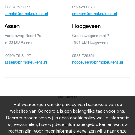
(0546) 72 33 11
0591-260073
almelo@primokeukens.nl
emmen@primokeukens.nl
Assen
Hoogeveen
Europaweg Noord 7a
Groenewegenstraat 7
9403 BC Assen
7901 ED Hoogeveen
(0592) 79 84 27
0528-729351
assen@primokeukens.nl
hoogeveen@primokeukens.nl
VESTIGINGEN
Het waarborgen van de privacy van bezoekers van de
GARANTIE
websites van Concordia is een belangrijke taak voor ons.
VACATURES
Daarom beschrijven wij in onze
cookiepolicy
welke informatie
wij verzamelen, hoe wij deze informatie gebruiken en wat uw
NIEUWS
rechten zijn. Voor meer informatie verwijzen wij u naar onze
ALGEMENE VOORWAARDEN