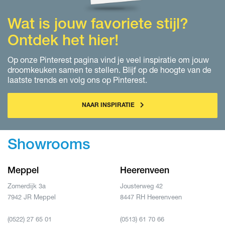
Wat is jouw favoriete stijl?
Ontdek het hier!
Op onze Pinterest pagina vind je veel inspiratie om jouw
droomkeuken samen te stellen. Blijf op de hoogte van de
laatste trends en volg ons op Pinterest.
NAAR INSPIRATIE
Showrooms
Meppel
Heerenveen
Zomerdijk 3a
Jousterweg 42
7942 JR Meppel
8447 RH Heerenveen
(0522) 27 65 01
(0513) 61 70 66