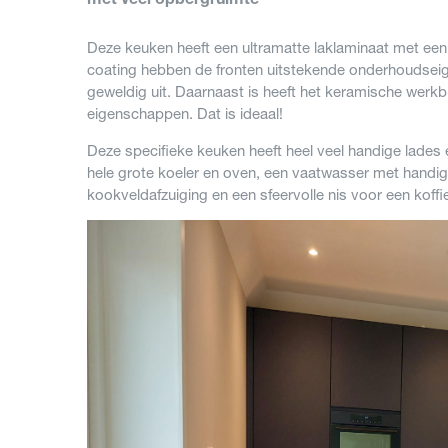
met veel opbergruimte
Deze keuken heeft een ultramatte laklaminaat met een 
coating hebben de fronten uitstekende onderhoudsei
geweldig uit. Daarnaast is heeft het keramische werk
eigenschappen. Dat is ideaal!
Deze specifieke keuken heeft heel veel handige lades
hele grote koeler en oven, een vaatwasser met handi
kookveldafzuiging en een sfeervolle nis voor een koff