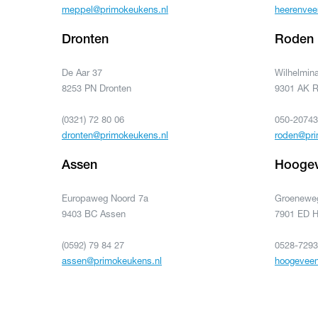
meppel@primokeukens.nl
heerenvee
Dronten
Roden
De Aar 37
Wilhelmina
8253 PN Dronten
9301 AK 
(0321) 72 80 06
050-2074
dronten@primokeukens.nl
roden@pri
Assen
Hooge
Europaweg Noord 7a
Groeneweg
9403 BC Assen
7901 ED 
(0592) 79 84 27
0528-729
assen@primokeukens.nl
hoogeveen