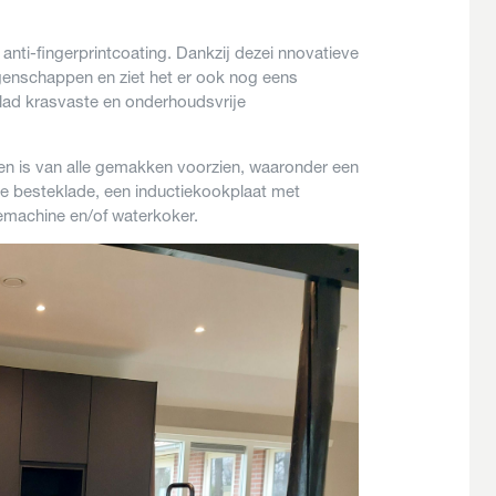
anti-fingerprintcoating. Dankzij dezei nnovatieve
genschappen en ziet het er ook nog eens
blad krasvaste en onderhoudsvrije
 en is van alle gemakken voorzien, waaronder een
ge besteklade, een inductiekookplaat met
iemachine en/of waterkoker.