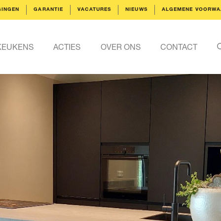
GINGEN
GARANTIE
VACATURES
NIEUWS
ALGEMENE VOORWA
KEUKENS
ACTIES
OVER ONS
CONTACT