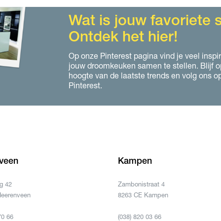
Wat is jouw favoriete st
Ontdek het hier!
Op onze Pinterest pagina vind je veel inspi
jouw droomkeuken samen te stellen. Blijf o
hoogte van de laatste trends en volg ons o
Pinterest.
veen
Kampen
g 42
Zambonistraat 4
Heerenveen
8263 CE Kampen
70 66
(038) 820 03 66