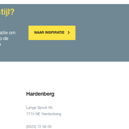
ijl?
ratie om
NAAR INSPIRATIE
p de
p
Hardenberg
Lange Spruit 5b
7773 NE Hardenberg
(0523) 72 58 00