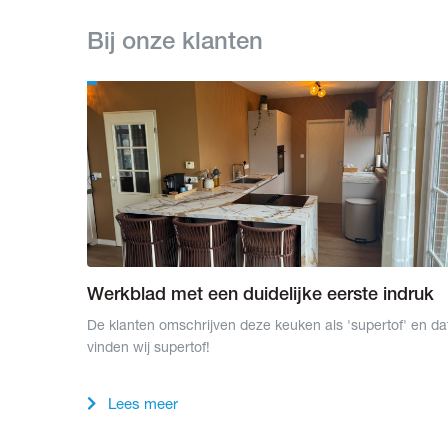
Bij onze klanten
Werkblad met een duidelijke eerste indruk
De klanten omschrijven deze keuken als 'supertof' en da
vinden wij supertof!
Lees meer