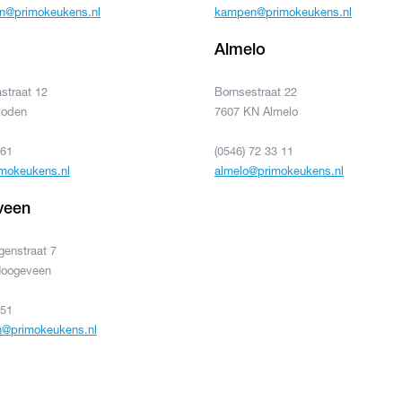
n@primokeukens.nl
kampen@primokeukens.nl
Almelo
straat 12
Bornsestraat 22
Roden
7607 KN Almelo
361
(0546) 72 33 11
mokeukens.nl
almelo@primokeukens.nl
veen
enstraat 7
Hoogeveen
351
@primokeukens.nl