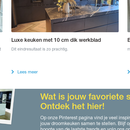
Luxe keuken met 10 cm dik werkblad
t
Dit eindresultaat is zo prachtig.
m
Lees meer
Wat is jouw favoriete st
Ontdek het hier!
Op onze Pinterest pagina vind je veel inspi
jouw droomkeuken samen te stellen. Blijf o
hoogte van de laatste trends en volg ons o