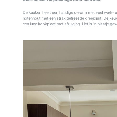
Deze keuken is prachtige door eenvoud.
De keuken heeft een handige u-vorm met veel werk- en
notenhout met een strak gefreesde greeplijst. De keu
een luxe kookplaat met afzuiging. Het is 'n plaatje g