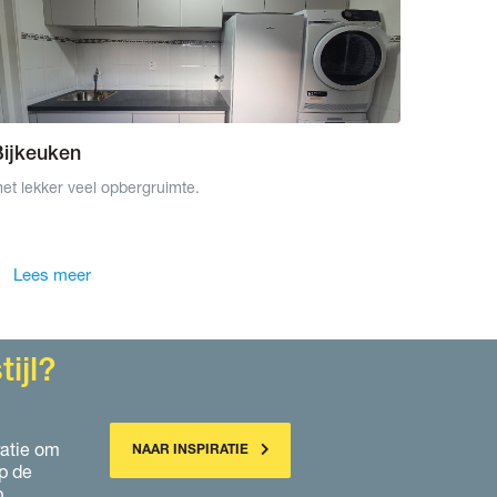
Bijkeuken
et lekker veel opbergruimte.
Lees meer
ijl?
ratie om
NAAR INSPIRATIE
p de
p