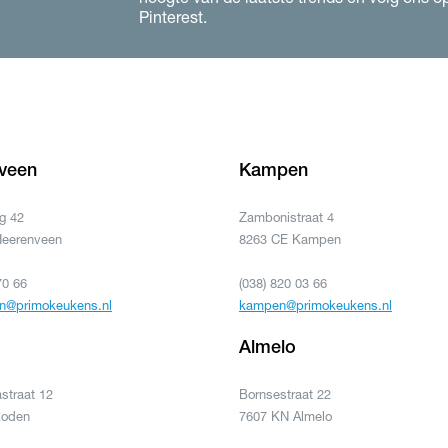
Pinterest.
veen
Kampen
g 42
Zambonistraat 4
Heerenveen
8263 CE Kampen
70 66
(038) 820 03 66
n@primokeukens.nl
kampen@primokeukens.nl
Almelo
straat 12
Bornsestraat 22
Roden
7607 KN Almelo