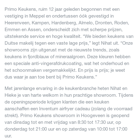
Primo Keukens, ruim 12 jaar geleden begonnen met een
vestiging in Meppel en ondertussen óók gevestigd in
Heerenveen, Kampen, Hardenberg, Almelo, Dronten, Roden,
Emmen en Assen, onderscheidt zich met scherpe prijzen,
uitstekende service en hoge kwaliteit. “We bieden keukens van
Duitse makelij tegen een vaste lage prijs,” legt Nihat uit. “Onze
showrooms zijn uitgerust met de nieuwste trends, zoals
keukens in fjordblauw of mineraalgroen. Deze kleuren hebben
een speciale anti-vingerafdrukcoating, wat het onderhoud en
het schoonmaken vergemakkelijkt. En prijs is prijs; je weet
dus waar je aan toe bent bij Primo Keukens.”
Met jarenlange ervaring in de keukenbranche heten Nihat en
Hieke je van harte welkom in hun prachtige showroom. Tijdens
de openingsperiode krijgen klanten die een keuken
aanschaffen een Inventum airfryer cadeau (zolang de voorraad
strekt). Primo Keukens showroom in Hoogeveen is geopend
van dinsdag tot en met vrijdag van 8:30 tot 17:30 uur, op
donderdag tot 21:00 uur en op zaterdag van 10:00 tot 17:00
uur.