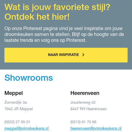
Wat is jouw favoriete stijl?
Ontdek het hier!
Op onze Pinterest pagina vind je veel inspiratie om jouw
droomkeuken samen te stellen. Blijf op de hoogte van de
laatste trends en volg ons op Pinterest.
NAAR INSPIRATIE
Showrooms
Meppel
Heerenveen
Zomerdijk 3a
Jousterweg 42
7942 JR Meppel
8447 RH Heerenveen
(0522) 27 65 01
(0513) 61 70 66
meppel@primokeukens.nl
heerenveen@primokeukens.nl