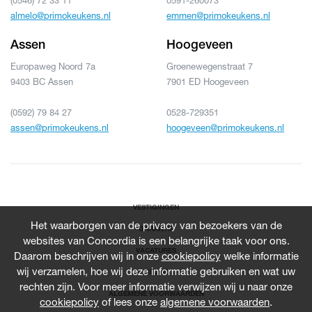
almelo@primokeukens.nl
emmen@primokeukens.nl
Assen
Hoogeveen
Europaweg Noord 7a
Groenewegenstraat 7
9403 BC Assen
7901 ED Hoogeveen
(0592) 79 84 27
0528-729351
assen@primokeukens.nl
hoogeveen@primokeukens.nl
VESTIGINGEN
Het waarborgen van de privacy van bezoekers van de
GARANTIE
websites van Concordia is een belangrijke taak voor ons.
VACATURES
Daarom beschrijven wij in onze
cookiepolicy
welke informatie
wij verzamelen, hoe wij deze informatie gebruiken en wat uw
NIEUWS
rechten zijn. Voor meer informatie verwijzen wij u naar onze
ALGEMENE VOORWAARDEN
cookiepolicy
of lees onze
algemene voorwaarden
.