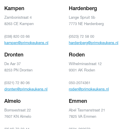
Kampen
Hardenberg
Zambonistraat 4
Lange Spruit 5b
8263 CE Kampen
7773 NE Hardenberg
(038) 820 03 66
(0523) 72 58 00
kampen@primokeukens.nl
hardenberg@primokeukens.nl
Dronten
Roden
De Aar 37
Wilhelminastraat 12
8253 PN Dronten
9301 AK Roden
(0321) 72 80 06
050-2074361
dronten@primokeukens.nl
roden@primokeukens.nl
Almelo
Emmen
Bornsestraat 22
Abel Tasmanstraat 21
7607 KN Almelo
7825 VA Emmen
(0546) 72 33 11
0591-260073