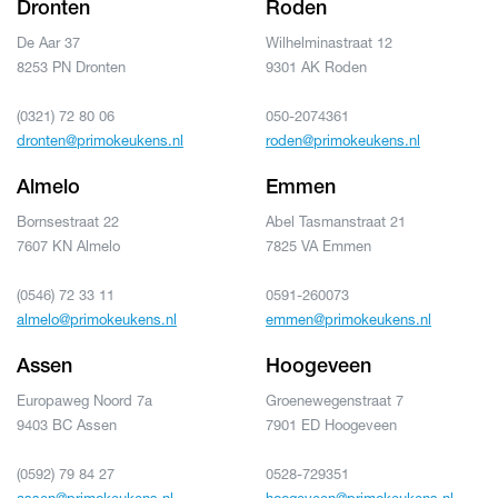
Dronten
Roden
De Aar 37
Wilhelminastraat 12
8253 PN Dronten
9301 AK Roden
(0321) 72 80 06
050-2074361
dronten@primokeukens.nl
roden@primokeukens.nl
Almelo
Emmen
Bornsestraat 22
Abel Tasmanstraat 21
7607 KN Almelo
7825 VA Emmen
(0546) 72 33 11
0591-260073
almelo@primokeukens.nl
emmen@primokeukens.nl
Assen
Hoogeveen
Europaweg Noord 7a
Groenewegenstraat 7
9403 BC Assen
7901 ED Hoogeveen
(0592) 79 84 27
0528-729351