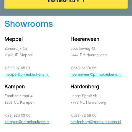
NAAR INSPIRATIE
Showrooms
Meppel
Heerenveen
Zomerdijk 3a
Jousterweg 42
7942 JR Meppel
8447 RH Heerenveen
(0522) 27 65 01
(0513) 61 70 66
meppel@primokeukens.nl
heerenveen@primokeukens.nl
Kampen
Hardenberg
Zambonistraat 4
Lange Spruit 5b
8263 CE Kampen
7773 NE Hardenberg
(038) 820 03 66
(0523) 72 58 00
kampen@primokeukens.nl
hardenberg@primokeukens.nl