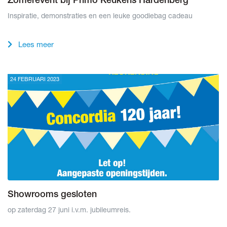
Zomerevent bij Primo Keukens Hardenberg
Inspiratie, demonstraties en een leuke goodiebag cadeau
Lees meer
24 FEBRUARI 2023
Showrooms gesloten
op zaterdag 27 juni i.v.m. jubileumreis.