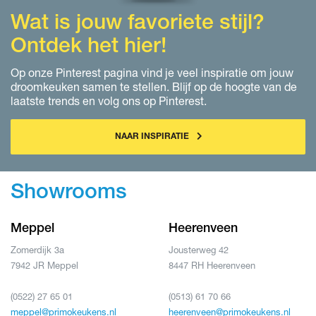
Wat is jouw favoriete stijl?
Ontdek het hier!
Op onze Pinterest pagina vind je veel inspiratie om jouw
droomkeuken samen te stellen. Blijf op de hoogte van de
laatste trends en volg ons op Pinterest.
NAAR INSPIRATIE
Showrooms
Meppel
Heerenveen
Zomerdijk 3a
Jousterweg 42
7942 JR Meppel
8447 RH Heerenveen
(0522) 27 65 01
(0513) 61 70 66
meppel@primokeukens.nl
heerenveen@primokeukens.nl