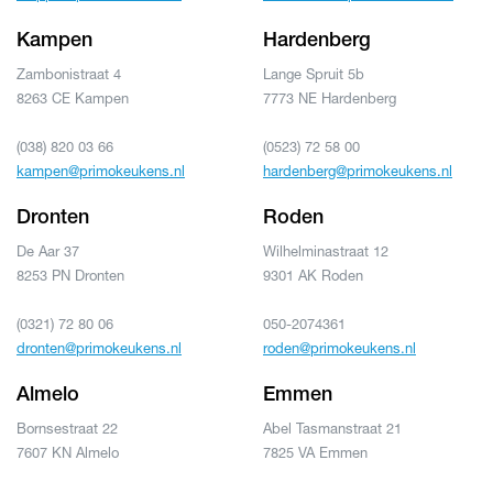
Kampen
Hardenberg
Zambonistraat 4
Lange Spruit 5b
8263 CE Kampen
7773 NE Hardenberg
(038) 820 03 66
(0523) 72 58 00
kampen@primokeukens.nl
hardenberg@primokeukens.nl
Dronten
Roden
De Aar 37
Wilhelminastraat 12
8253 PN Dronten
9301 AK Roden
(0321) 72 80 06
050-2074361
dronten@primokeukens.nl
roden@primokeukens.nl
Almelo
Emmen
Bornsestraat 22
Abel Tasmanstraat 21
7607 KN Almelo
7825 VA Emmen