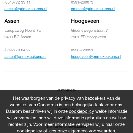
(0546) 72 33 11
0591-260073
almelo@primokeukens.nl
emmen@primokeukens.nl
Assen
Hoogeveen
Europaweg Noord 7a
Groenewegenstraat 7
9403 BC Assen
7901 ED Hoogeveen
(0592) 79 84 27
0528-729351
assen@primokeukens.nl
hoogeveen@primokeukens.nl
VESTIGINGEN
Het waarborgen van de privacy van bezoekers van de
GARANTIE
websites van Concordia is een belangrijke taak voor ons.
VACATURES
Daarom beschrijven wij in onze
cookiepolicy
welke informatie
wij verzamelen, hoe wij deze informatie gebruiken en wat uw
NIEUWS
rechten zijn. Voor meer informatie verwijzen wij u naar onze
ALGEMENE VOORWAARDEN
cookiepolicy
of lees onze
algemene voorwaarden
.