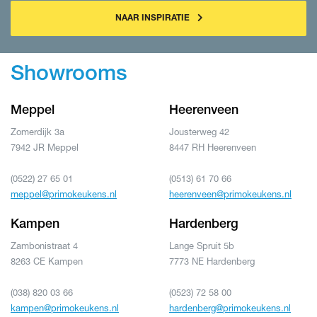
NAAR INSPIRATIE
Showrooms
Meppel
Heerenveen
Zomerdijk 3a
Jousterweg 42
7942 JR Meppel
8447 RH Heerenveen
(0522) 27 65 01
(0513) 61 70 66
meppel@primokeukens.nl
heerenveen@primokeukens.nl
Kampen
Hardenberg
Zambonistraat 4
Lange Spruit 5b
8263 CE Kampen
7773 NE Hardenberg
(038) 820 03 66
(0523) 72 58 00
kampen@primokeukens.nl
hardenberg@primokeukens.nl