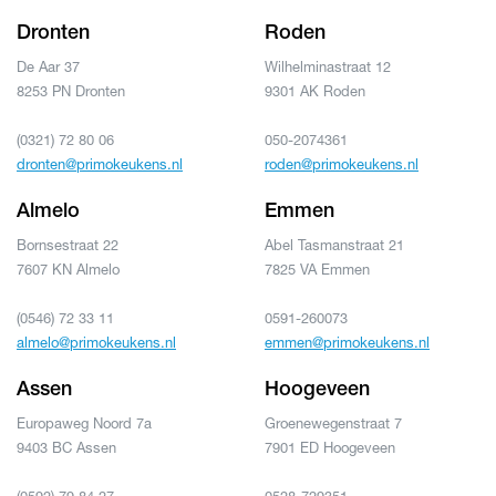
Dronten
Roden
De Aar 37
Wilhelminastraat 12
8253 PN Dronten
9301 AK Roden
(0321) 72 80 06
050-2074361
dronten@primokeukens.nl
roden@primokeukens.nl
Almelo
Emmen
Bornsestraat 22
Abel Tasmanstraat 21
7607 KN Almelo
7825 VA Emmen
(0546) 72 33 11
0591-260073
almelo@primokeukens.nl
emmen@primokeukens.nl
Assen
Hoogeveen
Europaweg Noord 7a
Groenewegenstraat 7
9403 BC Assen
7901 ED Hoogeveen